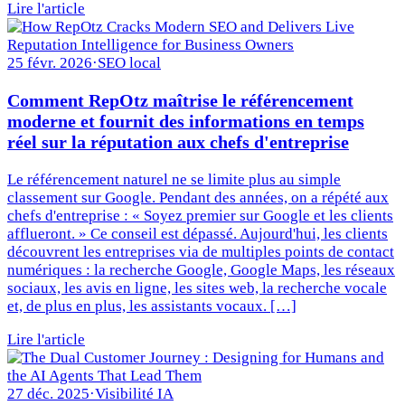
Lire l'article
25 févr. 2026
·
SEO local
Comment RepOtz maîtrise le référencement
moderne et fournit des informations en temps
réel sur la réputation aux chefs d'entreprise
Le référencement naturel ne se limite plus au simple
classement sur Google. Pendant des années, on a répété aux
chefs d'entreprise : « Soyez premier sur Google et les clients
afflueront. » Ce conseil est dépassé. Aujourd'hui, les clients
découvrent les entreprises via de multiples points de contact
numériques : la recherche Google, Google Maps, les réseaux
sociaux, les avis en ligne, les sites web, la recherche vocale
et, de plus en plus, les assistants vocaux. […]
Lire l'article
27 déc. 2025
·
Visibilité IA