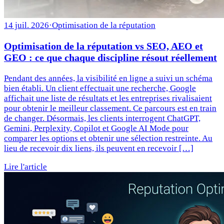
14 juil. 2026
·
Optimisation de la réputation
Optimisation de la réputation vs SEO, AEO et
GEO : ce que chaque discipline résout réellement
Pendant des années, la visibilité en ligne a suivi un schéma
bien établi. Un client effectuait une recherche, Google
affichait une liste de résultats et les entreprises rivalisaient
pour obtenir le meilleur classement. Ce parcours est en train
de changer. Désormais, les clients interrogent ChatGPT,
Gemini, Perplexity, Copilot et Google AI Mode pour
comparer les options et obtenir une sélection restreinte. Au
lieu de recevoir dix liens, ils peuvent en recevoir […]
Lire l'article