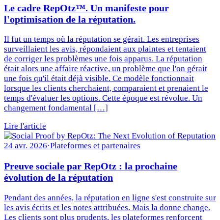
Le cadre RepOtz™. Un manifeste pour
l'optimisation de la réputation.
Il fut un temps où la réputation se gérait. Les entreprises
surveillaient les avis, répondaient aux plaintes et tentaient
de corriger les problèmes une fois apparus. La réputation
était alors une affaire réactive, un problème que l'on gérait
une fois qu'il était déjà visible. Ce modèle fonctionnait
lorsque les clients cherchaient, comparaient et prenaient le
temps d'évaluer les options. Cette époque est révolue. Un
changement fondamental […]
Lire l'article
24 avr. 2026
·
Plateformes et partenaires
Preuve sociale par RepOtz : la prochaine
évolution de la réputation
Pendant des années, la réputation en ligne s'est construite sur
les avis écrits et les notes attribuées. Mais la donne change.
Les clients sont plus prudents, les plateformes renforcent