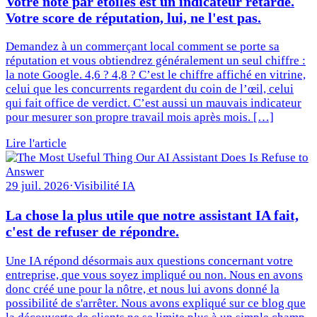
Votre note par étoiles est un indicateur retardé.
Votre score de réputation, lui, ne l'est pas.
Demandez à un commerçant local comment se porte sa
réputation et vous obtiendrez généralement un seul chiffre :
la note Google. 4,6 ? 4,8 ? C’est le chiffre affiché en vitrine,
celui que les concurrents regardent du coin de l’œil, celui
qui fait office de verdict. C’est aussi un mauvais indicateur
pour mesurer son propre travail mois après mois. […]
Lire l'article
29 juil. 2026
·
Visibilité IA
La chose la plus utile que notre assistant IA fait,
c'est de refuser de répondre.
Une IA répond désormais aux questions concernant votre
entreprise, que vous soyez impliqué ou non. Nous en avons
donc créé une pour la nôtre, et nous lui avons donné la
possibilité de s'arrêter. Nous avons expliqué sur ce blog que