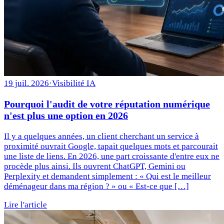
19 juil. 2026
·
Visibilité IA
Pourquoi l'audit de votre réputation numérique
n'est plus une option en 2026
Il y a quelques années, un client cherchant un service à
proximité ouvrait Google, tapait quelques mots et parcourait
une liste de liens. En 2026, une part croissante d'entre eux ne
procède plus ainsi. Ils ouvrent ChatGPT, Gemini ou
Perplexity et demandent simplement : « Qui est le meilleur
déménageur dans ma région ? » ou « Est-ce que […]
Lire l'article