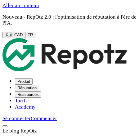
Aller au contenu
Nouveau - RepOtz 2.0 : l'optimisation de réputation à l'ère de
l'IA.
🇨🇦 CAD
FR
Produit
Réputation
Ressources
Tarifs
Academy
Se connecter
Commencer
Le blog RepOtz